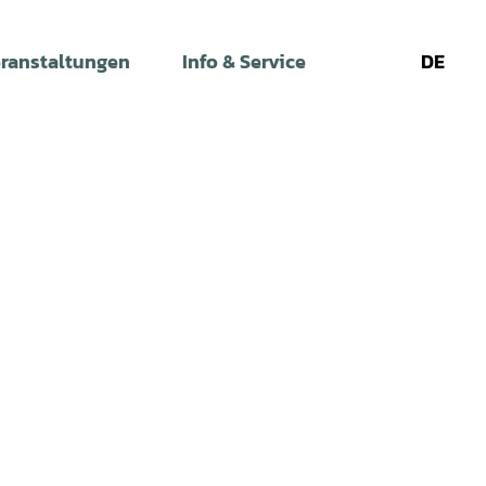
ranstaltungen
Info & Service
DE
Leichte
Gebärdens
Su
Sprache