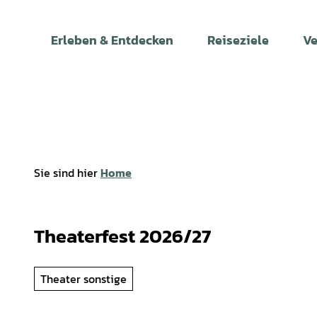
Z
u
Erleben & Entdecken
Reiseziele
Ve
m
I
n
h
a
l
t
Sie sind hier
Home
Theaterfest 2026/27
Theater sonstige