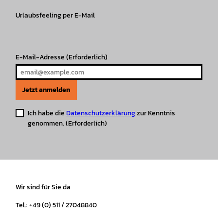
g
o
k
b
A
r
r
Urlaubsfeeling per E-Mail
o
e
p
e
a
k
p
s
m
t
E-Mail-Adresse
(Erforderlich)
Jetzt anmelden
Ich habe die
Datenschutzerklärung
zur Kenntnis
genommen.
(Erforderlich)
Wir sind für Sie da
Tel.: +49 (0) 511 / 27048840