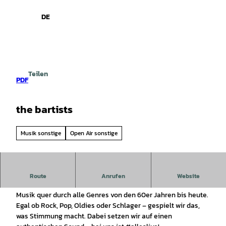
spiele
Z
u
DE
Leichte
Gebärdensprache
Suche
Menü
m
Sprache
I
n
h
a
Teilen
l
PDF
t
the bartists
Musik sonstige
Open Air sonstige
Wir sind „The Bartists“ – eine junge und vielseitige
Route
Anrufen
Website
Coverband aus dem Raum Osnabrück mit Leidenschaft für
Musik quer durch alle Genres von den 60er Jahren bis heute.
Egal ob Rock, Pop, Oldies oder Schlager – gespielt wir das,
was Stimmung macht. Dabei setzen wir auf einen