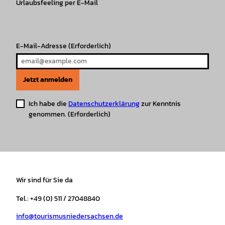
r
Urlaubsfeeling per E-Mail
o
e
p
e
a
k
p
s
m
t
E-Mail-Adresse
(Erforderlich)
Jetzt anmelden
Ich habe die
Datenschutzerklärung
zur Kenntnis
genommen.
(Erforderlich)
Wir sind für Sie da
Tel.: +49 (0) 511 / 27048840
info@tourismusniedersachsen.de