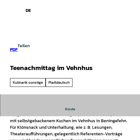
spiele
Z
u
DE
Leichte
Gebärdensprache
Suche
Menü
m
Sprache
I
n
h
a
Teilen
l
PDF
t
Teenachmittag im Vehnhus
Kulinarik sonstige
Plattdeutsch
Plattdeutscher Teenachmittag in Vehnhus
Route
Ein gemütlicher Teenachmittag in plattdeutscher Sprache
mit selbstgebackenem Kuchen im Vehnhus in Beningafehn.
Für Klönsnack und Unterhaltung, wie z. B. Lesungen,
Theateraufführungen, gelegentlich Referenten-Vorträge