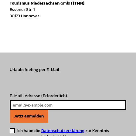
Tourismus Niedersachsen GmbH (TMN)
Essener Str. 1
30173 Hannover
I
f
T
Y
W
P
n
a
i
o
h
i
s
c
k
u
a
n
t
e
T
T
t
t
a
b
o
u
s
e
g
o
k
b
A
r
r
Urlaubsfeeling per E-Mail
o
e
p
e
a
k
p
s
m
t
E-Mail-Adresse
(Erforderlich)
Jetzt anmelden
Ich habe die
Datenschutzerklärung
zur Kenntnis