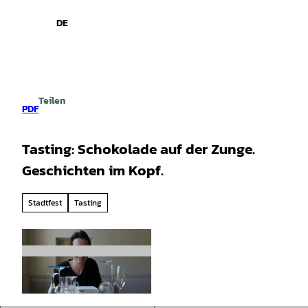
spiele
Z
u
DE
Leichte
Gebärdensprache
Suche
Menü
m
Sprache
I
n
h
a
Teilen
l
PDF
t
Tasting: Schokolade auf der Zunge.
Geschichten im Kopf.
Stadtfest
Tasting
© C. Karn |
CC-BY-SA