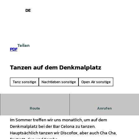
spiele
Z
u
DE
Leichte
Gebärdensprache
Suche
Menü
m
Sprache
I
n
h
a
Teilen
l
PDF
t
Tanzen auf dem Denkmalplatz
Tanz sonstige
Nachtleben sonstige
Open Air sonstige
Tanzen auf dem Denkmalsplatz
Route
Anrufen
Im Sommer treffen wir uns monatlich, um auf dem
Denkmalplatz bei der Bar Celona zu tanzen.
Hauptsächlich tanzen wir Discofox, aber auch Cha Cha,