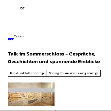
spiele
Z
u
DE
Leichte
Gebärdensprache
Suche
Menü
m
Sprache
I
n
h
a
Teilen
l
PDF
t
Talk im Sommerschloss - Gespräche,
Geschichten und spannende Einblicke
Kunst und Kultur sonstige
Vortrag, Diskussion, Lesung sonstige
©
CC-BY-SA