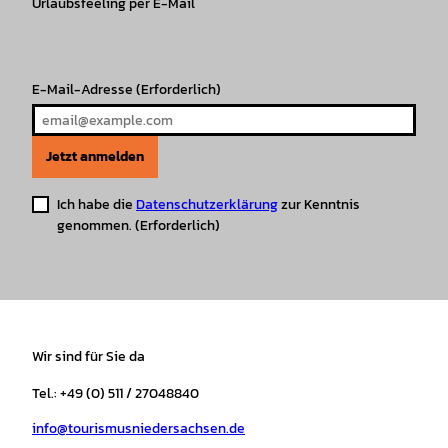
r
Urlaubsfeeling per E-Mail
o
e
p
e
a
k
p
s
m
t
E-Mail-Adresse
(Erforderlich)
Jetzt anmelden
Ich habe die
Datenschutzerklärung
zur Kenntnis
genommen.
(Erforderlich)
Wir sind für Sie da
Tel.: +49 (0) 511 / 27048840
info@tourismusniedersachsen.de