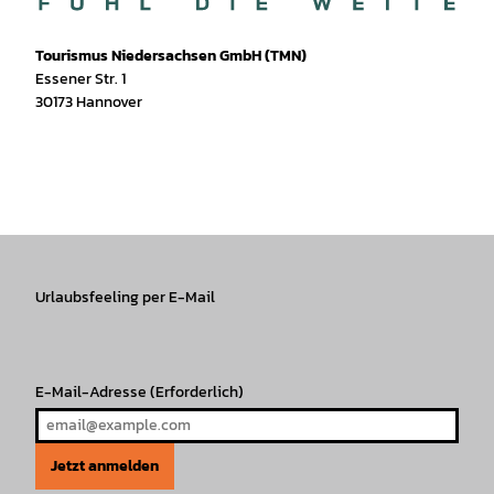
Tourismus Niedersachsen GmbH (TMN)
Essener Str. 1
30173 Hannover
I
f
T
Y
W
P
n
a
i
o
h
i
s
c
k
u
a
n
t
e
T
T
t
t
a
b
o
u
s
e
g
o
k
b
A
r
r
Urlaubsfeeling per E-Mail
o
e
p
e
a
k
p
s
m
t
E-Mail-Adresse
(Erforderlich)
Jetzt anmelden