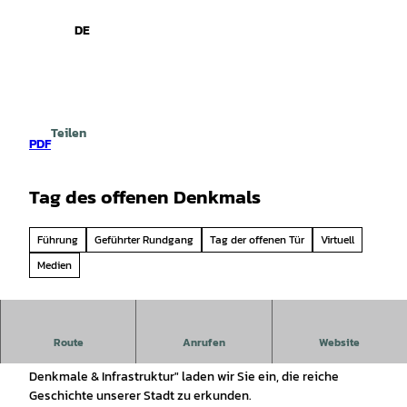
spiele
Z
u
DE
Leichte
Gebärdensprache
Suche
Menü
m
Sprache
I
n
h
a
Teilen
l
PDF
t
Tag des offenen Denkmals
Führung
Geführter Rundgang
Tag der offenen Tür
Virtuell
Medien
Seien Sie herzlich willkommen zum Tag des offenen
Route
Anrufen
Website
Denkmals® in Hann. Münden! Unter dem Motto "NetzWERKE:
Denkmale & Infrastruktur" laden wir Sie ein, die reiche
Geschichte unserer Stadt zu erkunden.