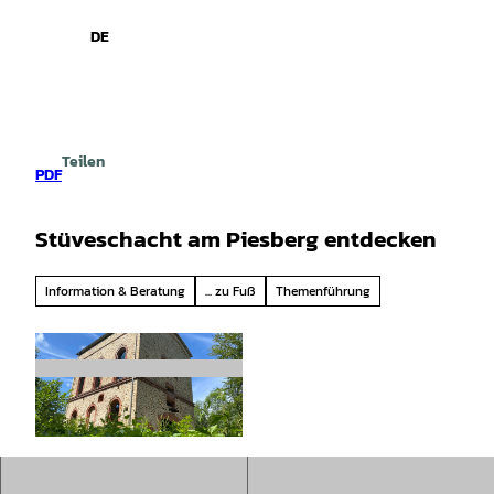
spiele
Z
u
DE
Leichte
Gebärdensprache
Suche
Menü
m
Sprache
I
n
h
a
Teilen
l
PDF
t
Stüveschacht am Piesberg entdecken
Information & Beratung
... zu Fuß
Themenführung
© Cornelia Saure |
CC-BY-SA