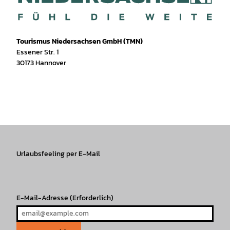
Tourismus Niedersachsen GmbH (TMN)
Essener Str. 1
30173 Hannover
I
f
T
Y
W
P
n
a
i
o
h
i
s
c
k
u
a
n
t
e
T
T
t
t
a
b
o
u
s
e
g
o
k
b
A
r
r
Urlaubsfeeling per E-Mail
o
e
p
e
a
k
p
s
m
t
E-Mail-Adresse
(Erforderlich)