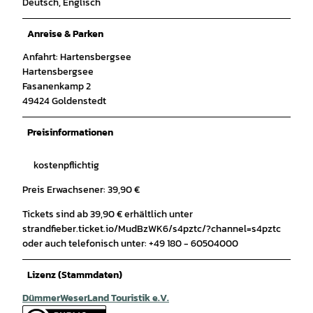
Deutsch, Englisch
Anreise & Parken
Anfahrt: Hartensbergsee
Hartensbergsee
Fasanenkamp 2
49424 Goldenstedt
Preisinformationen
kostenpflichtig
Preis Erwachsener: 39,90 €
Tickets sind ab 39,90 € erhältlich unter
strandfieber.ticket.io/MudBzWK6/s4pztc/?channel=s4pztc
oder auch telefonisch unter: +49 180 - 60504000
Lizenz (Stammdaten)
DümmerWeserLand Touristik e.V.