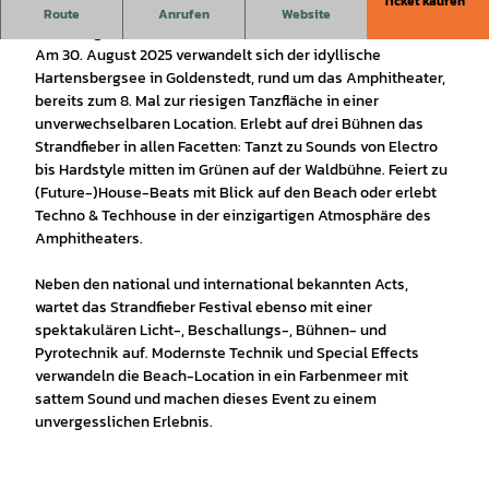
Ticket kaufen
Am 30. August 2025 ist es wieder so weit - das Strandfieber
Route
Anrufen
Website
Festival geht in die nächste Runde!
Am 30. August 2025 verwandelt sich der idyllische
Hartensbergsee in Goldenstedt, rund um das Amphitheater,
bereits zum 8. Mal zur riesigen Tanzfläche in einer
unverwechselbaren Location. Erlebt auf drei Bühnen das
Strandfieber in allen Facetten: Tanzt zu Sounds von Electro
bis Hardstyle mitten im Grünen auf der Waldbühne. Feiert zu
(Future-)House-Beats mit Blick auf den Beach oder erlebt
Techno & Techhouse in der einzigartigen Atmosphäre des
Amphitheaters.
Neben den national und international bekannten Acts,
wartet das Strandfieber Festival ebenso mit einer
spektakulären Licht-, Beschallungs-, Bühnen- und
Pyrotechnik auf. Modernste Technik und Special Effects
verwandeln die Beach-Location in ein Farbenmeer mit
sattem Sound und machen dieses Event zu einem
unvergesslichen Erlebnis.