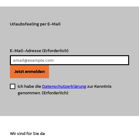
t
e
T
T
t
t
a
b
o
u
s
e
g
o
k
b
A
r
r
Urlaubsfeeling per E-Mail
o
e
p
e
a
k
p
s
m
t
E-Mail-Adresse
(Erforderlich)
Jetzt anmelden
Ich habe die
Datenschutzerklärung
zur Kenntnis
genommen.
(Erforderlich)
Wir sind für Sie da