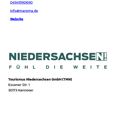
04941990690
info@marema.de
Website
Tourismus Niedersachsen GmbH (TMN)
Essener Str. 1
30173 Hannover
I
f
T
Y
W
P
n
a
i
o
h
i
s
c
k
u
a
n