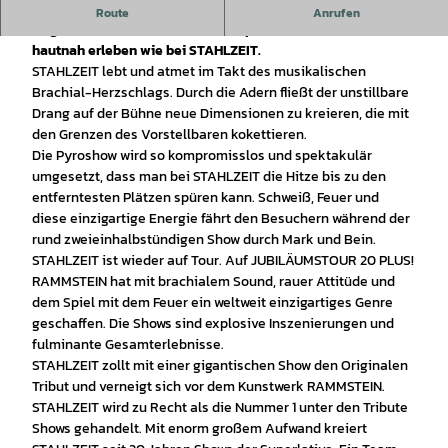
Kommt, seht, fühlt und hört!
Route
Anrufen
Nirgendwo anders lässt sich der Spirit von RAMMSTEIN so
hautnah erleben wie bei STAHLZEIT.
STAHLZEIT lebt und atmet im Takt des musikalischen
Brachial-Herzschlags. Durch die Adern fließt der unstillbare
Drang auf der Bühne neue Dimensionen zu kreieren, die mit
den Grenzen des Vorstellbaren kokettieren.
Die Pyroshow wird so kompromisslos und spektakulär
umgesetzt, dass man bei STAHLZEIT die Hitze bis zu den
entferntesten Plätzen spüren kann. Schweiß, Feuer und
diese einzigartige Energie fährt den Besuchern während der
rund zweieinhalbstündigen Show durch Mark und Bein.
STAHLZEIT ist wieder auf Tour. Auf JUBILÄUMSTOUR 20 PLUS!
RAMMSTEIN hat mit brachialem Sound, rauer Attitüde und
dem Spiel mit dem Feuer ein weltweit einzigartiges Genre
geschaffen. Die Shows sind explosive Inszenierungen und
fulminante Gesamterlebnisse.
STAHLZEIT zollt mit einer gigantischen Show den Originalen
Tribut und verneigt sich vor dem Kunstwerk RAMMSTEIN.
STAHLZEIT wird zu Recht als die Nummer 1 unter den Tribute
Shows gehandelt. Mit enorm großem Aufwand kreiert