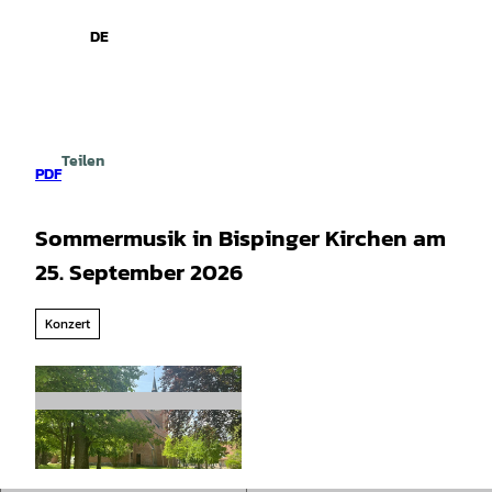
spiele
Z
u
DE
Leichte
Gebärdensprache
Suche
Menü
m
Sprache
I
n
h
a
Teilen
l
PDF
t
Sommermusik in Bispinger Kirchen am
25. September 2026
Konzert
© Bispingen Touristik |
CC-BY-SA