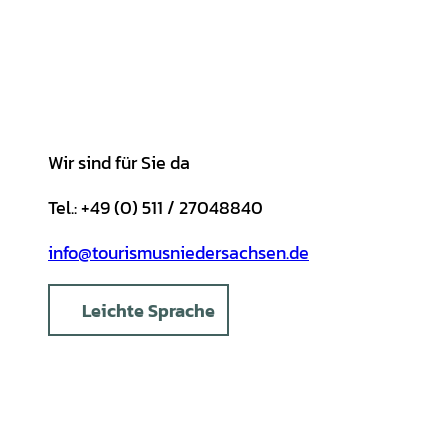
g
o
k
b
A
r
r
o
e
p
e
a
k
p
s
m
t
Wir sind für Sie da
Tel.: +49 (0) 511 / 27048840
info@tourismusniedersachsen.de
Leichte Sprache