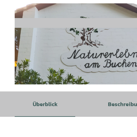
© Tourist-Information Samtgemeinde Tarmstedt e.V., Birgit Trojahn |
CC-BY-SA
Überblick
Beschreib