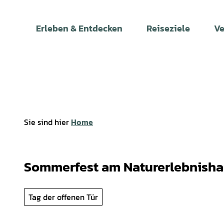
Z
u
Erleben & Entdecken
Reiseziele
Ve
m
I
n
h
a
l
t
Sie sind hier
Home
Sommerfest am Naturerlebnisha
Tag der offenen Tür