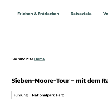
Z
u
Erleben & Entdecken
Reiseziele
Ve
m
I
n
h
a
l
t
Sie sind hier
Home
Sieben-Moore-Tour – mit dem R
Führung
Nationalpark Harz