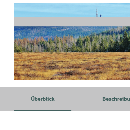
© NLP-intern nutzbar, Danilo Hartung |
CC-BY-SA
Überblick
Beschreib