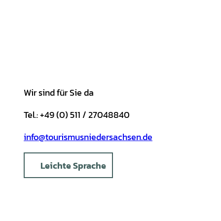
a
b
o
u
s
e
g
o
k
b
A
r
r
o
e
p
e
a
k
p
s
m
t
Wir sind für Sie da
Tel.: +49 (0) 511 / 27048840
info@tourismusniedersachsen.de
Leichte Sprache