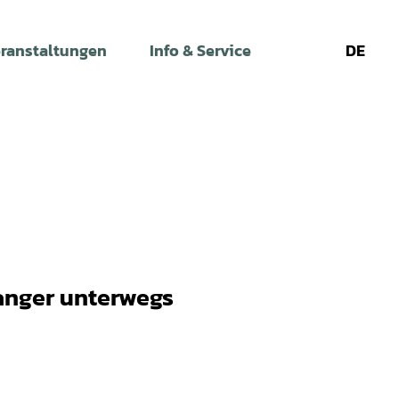
ranstaltungen
Info & Service
DE
Leichte
Gebärdens
Su
Sprache
anger unterwegs