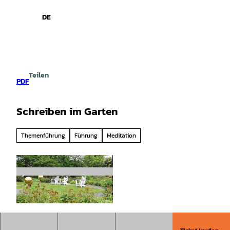
spiele
Z
u
DE
Leichte
Gebärdensprache
Suche
Menü
m
Sprache
I
n
h
a
Teilen
l
PDF
t
Schreiben im Garten
Themenführung
Führung
Meditation
© wtg