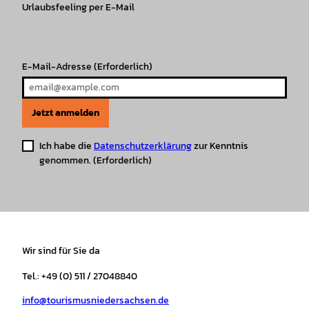
r
Urlaubsfeeling per E-Mail
o
e
p
e
a
k
p
s
m
t
E-Mail-Adresse
(Erforderlich)
Jetzt anmelden
Ich habe die
Datenschutzerklärung
zur Kenntnis
genommen.
(Erforderlich)
Wir sind für Sie da
Tel.: +49 (0) 511 / 27048840
info@tourismusniedersachsen.de