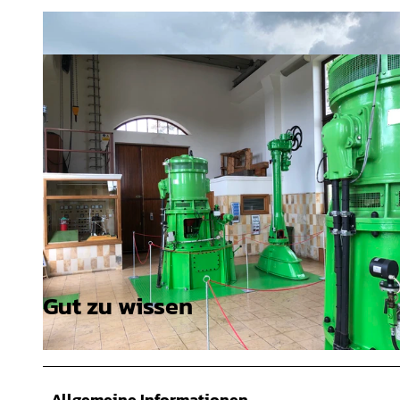
Gut zu wissen
© Touristik GmbH Krummhörn-Greetsiel |
CC-BY-SA
© Touristik GmbH Krummhörn-Greetsiel |
CC-BY-SA
Allgemeine Informationen