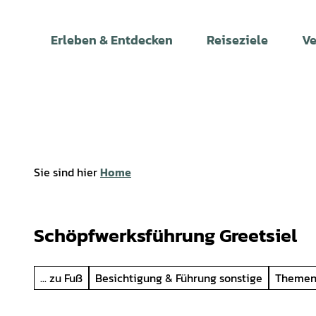
Z
u
Erleben & Entdecken
Reiseziele
Ve
m
I
n
h
a
l
t
Sie sind hier
Home
Schöpfwerksführung Greetsiel
... zu Fuß
Besichtigung & Führung sonstige
Themen