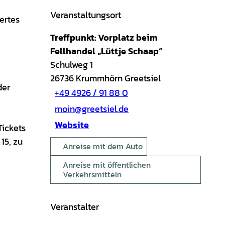
Veranstaltungsort
ertes
Treffpunkt: Vorplatz beim
Fellhandel „Lüttje Schaap“
Schulweg 1
26736
Krummhörn Greetsiel
der
+49 4926 / 91 88 0
moin@greetsiel.de
Website
Tickets
15, zu
Anreise mit dem Auto
Anreise mit öffentlichen
Verkehrsmitteln
Veranstalter