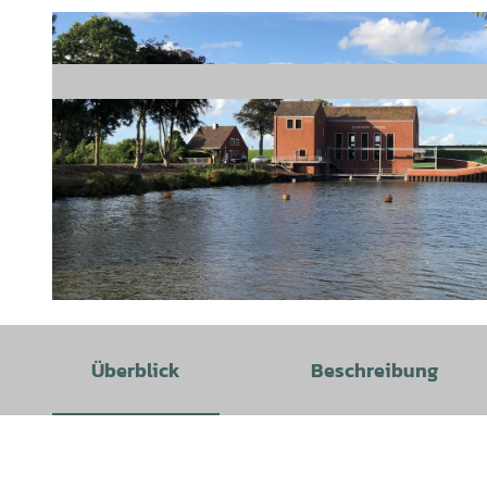
© Touristik GmbH Krummhörn-Greetsiel | KI-optimiert |
CC-BY-SA
Überblick
Beschreibung