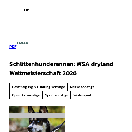
spiele
Z
u
DE
Leichte
Gebärdensprache
Suche
Menü
m
Sprache
I
n
h
a
Teilen
l
PDF
t
Schlittenhunderennen: WSA dryland
Weltmeisterschaft 2026
Besichtigung & Führung sonstige
Messe sonstige
Open Air sonstige
Sport sonstige
Wintersport