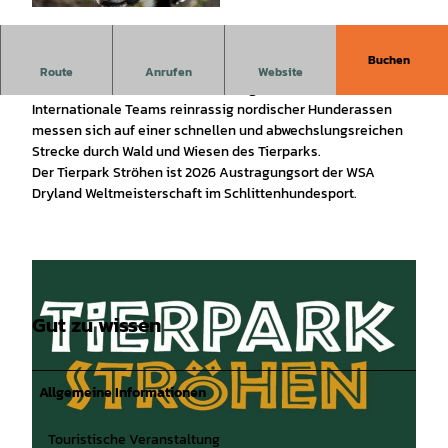
© Pixabay |
CC-BY-SA
Buchen
Internationale Teams reinrassig nordischer Rassen
Route
Anrufen
Website
messen sich auf einer abwechslungsreichen Strecke
Internationale Teams reinrassig nordischer Hunderassen
messen sich auf einer schnellen und abwechslungsreichen
Strecke durch Wald und Wiesen des Tierparks.
Der Tierpark Ströhen ist 2026 Austragungsort der WSA
Dryland Weltmeisterschaft im Schlittenhundesport.
Gut zu wissen
Allgemeine Informationen
Touristische Veranstaltung