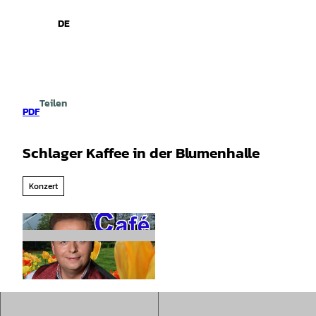
spiele
Z
u
DE
Leichte
Gebärdensprache
Suche
Menü
m
Sprache
I
n
h
a
Teilen
l
PDF
t
Schlager Kaffee in der Blumenhalle
Konzert
©
CC0