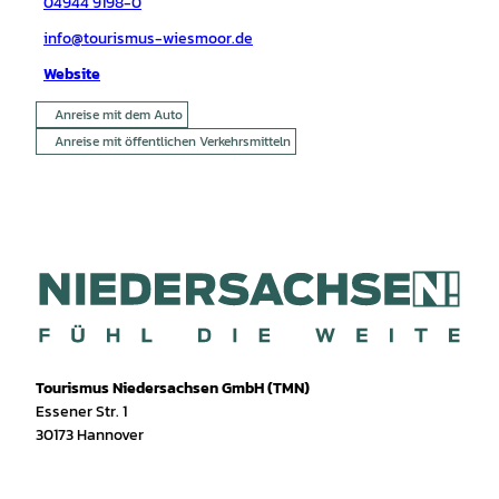
04944 9198-0
info@tourismus-wiesmoor.de
Website
Anreise mit dem Auto
Anreise mit öffentlichen Verkehrsmitteln
Tourismus Niedersachsen GmbH (TMN)
Essener Str. 1
30173 Hannover
I
f
T
Y
W
P