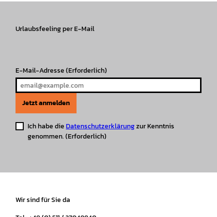
a
b
o
u
s
e
g
o
k
b
A
r
r
Urlaubsfeeling per E-Mail
o
e
p
e
a
k
p
s
m
t
E-Mail-Adresse
(Erforderlich)
Jetzt anmelden
Ich habe die
Datenschutzerklärung
zur Kenntnis
genommen.
(Erforderlich)
Wir sind für Sie da