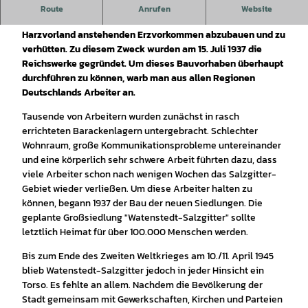
Im Rahmen ihrer Autarkiepolitik beschlossen die
Route
Anrufen
Website
Nationalsozialisten Mitte der 1930er Jahre, die im nördlichen
Harzvorland anstehenden Erzvorkommen abzubauen und zu
verhütten. Zu diesem Zweck wurden am 15. Juli 1937 die
Reichswerke gegründet. Um dieses Bauvorhaben überhaupt
durchführen zu können, warb man aus allen Regionen
Deutschlands Arbeiter an.
Tausende von Arbeitern wurden zunächst in rasch
errichteten Barackenlagern untergebracht. Schlechter
Wohnraum, große Kommunikationsprobleme untereinander
und eine körperlich sehr schwere Arbeit führten dazu, dass
viele Arbeiter schon nach wenigen Wochen das Salzgitter-
Gebiet wieder verließen. Um diese Arbeiter halten zu
können, begann 1937 der Bau der neuen Siedlungen. Die
geplante Großsiedlung "Watenstedt-Salzgitter" sollte
letztlich Heimat für über 100.000 Menschen werden.
Bis zum Ende des Zweiten Weltkrieges am 10./11. April 1945
blieb Watenstedt-Salzgitter jedoch in jeder Hinsicht ein
Torso. Es fehlte an allem. Nachdem die Bevölkerung der
Stadt gemeinsam mit Gewerkschaften, Kirchen und Parteien