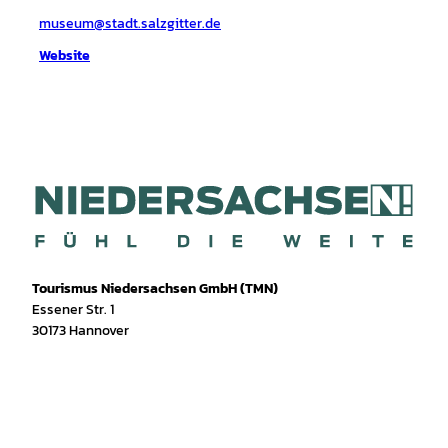
museum@stadt.salzgitter.de
Website
Tourismus Niedersachsen GmbH (TMN)
Essener Str. 1
30173 Hannover
I
f
T
Y
W
P
n
a
i
o
h
i
s
c
k
u
a
n
t
e
T
T
t
t