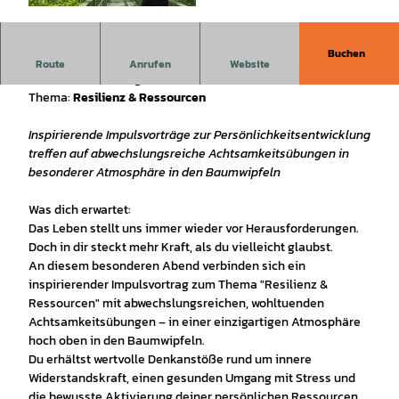
© Jasmin Frommhold, Harzventure/Jasmin Fro
mmhold |
CC-BY
Buchen
Spannende Impulse treffen auf entspannende
Route
Anrufen
Website
Achtsamkeitsübungen.
Thema:
Resilienz & Ressourcen
Inspirierende Impulsvorträge zur Persönlichkeitsentwicklung
treffen auf abwechslungsreiche Achtsamkeitsübungen in
besonderer Atmosphäre in den Baumwipfeln
Was dich erwartet:
Das Leben stellt uns immer wieder vor Herausforderungen.
Doch in dir steckt mehr Kraft, als du vielleicht glaubst.
An diesem besonderen Abend verbinden sich ein
inspirierender Impulsvortrag zum Thema "Resilienz &
Ressourcen" mit abwechslungsreichen, wohltuenden
Achtsamkeitsübungen – in einer einzigartigen Atmosphäre
hoch oben in den Baumwipfeln.
Du erhältst wertvolle Denkanstöße rund um innere
Widerstandskraft, einen gesunden Umgang mit Stress und
die bewusste Aktivierung deiner persönlichen Ressourcen.