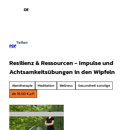
spiele
Z
u
DE
Leichte
Gebärdensprache
Suche
Menü
m
Sprache
I
n
h
a
Teilen
l
PDF
t
Resilienz & Ressourcen - Impulse und
Achtsamkeitsübungen in den Wipfeln
Atemtherapie
Meditation
Wellness
Gesundheit sonstige
ab 35,00 € p.P.