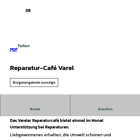
spiele
Z
u
DE
Leichte
Gebärdensprache
Suche
Menü
m
Sprache
I
n
h
a
Teilen
l
PDF
t
Reparatur-Café Varel
Bürgerangebote sonstige
Route
Anrufen
Reparieren statt neu kaufen!
Das Vareler Reparaturcafé bietet einmal im Monat
Unterstützung bei Reparaturen.
Liebgewonnenes erhalten, die Umwelt schonen und