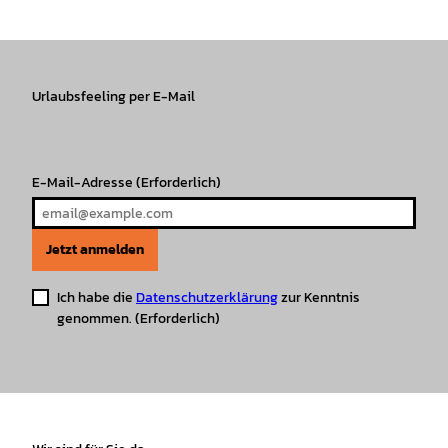
s
c
k
u
a
n
t
e
T
T
t
t
a
b
o
u
s
e
g
o
k
b
A
r
r
Urlaubsfeeling per E-Mail
o
e
p
e
a
k
p
s
m
t
E-Mail-Adresse
(Erforderlich)
Jetzt anmelden
Ich habe die
Datenschutzerklärung
zur Kenntnis
genommen.
(Erforderlich)