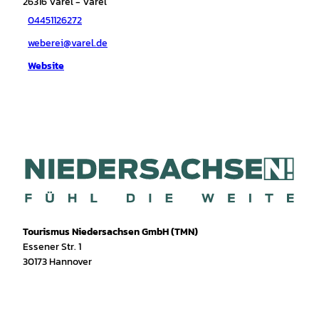
26316
Varel
- Varel
04451126272
weberei@varel.de
Website
Tourismus Niedersachsen GmbH (TMN)
Essener Str. 1
30173 Hannover
I
f
T
Y
W
P
n
a
i
o
h
i