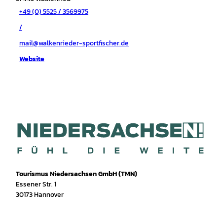
+49 (0) 5525 / 3569975
/
mail@walkenrieder-sportfischer.de
Website
Tourismus Niedersachsen GmbH (TMN)
Essener Str. 1
30173 Hannover
I
f
T
Y
W
P