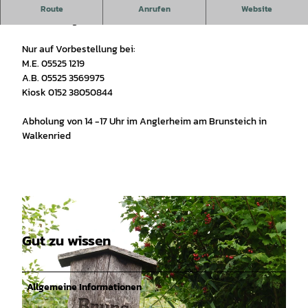
Die Sportfischer räuchern
Route
Anrufen
Website
Am Samstag, den 23. Mai räuchern wir Forelle und Aale.
Nur auf Vorbestellung bei:
M.E. 05525 1219
A.B. 05525 3569975
Kiosk 0152 38050844
Abholung von 14 -17 Uhr im Anglerheim am Brunsteich in
Walkenried
Gut zu wissen
Allgemeine Informationen