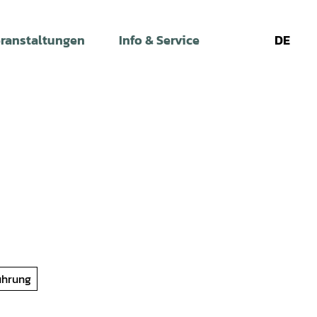
ranstaltungen
Info & Service
DE
Leichte
Gebärdens
Su
Sprache
ührung