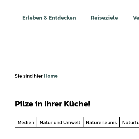
Z
u
Erleben & Entdecken
Reiseziele
Ve
m
I
n
h
a
l
t
Sie sind hier
Home
Pilze in Ihrer Küche!
Medien
Natur und Umwelt
Naturerlebnis
Naturf