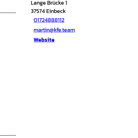
Lange Brücke 1
37574
Einbeck
01724888112
martin@kfe.team
Website