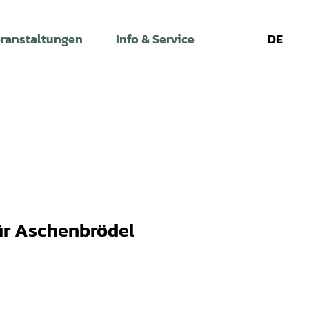
ranstaltungen
Info & Service
DE
Leichte
Gebärdens
Su
Sprache
für Aschenbrödel