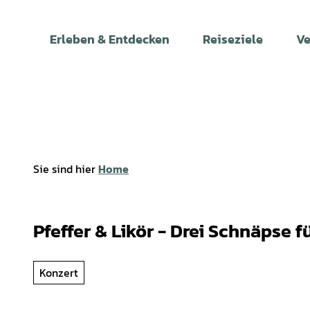
Z
u
Erleben & Entdecken
Reiseziele
Ve
m
I
n
h
a
l
t
Sie sind hier
Home
Pfeffer & Likör - Drei Schnäpse 
Konzert