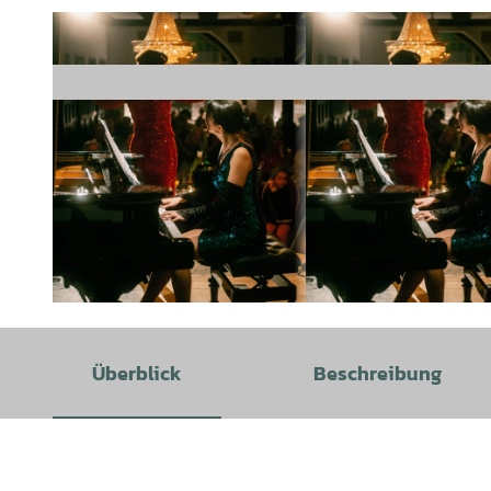
© florian spieker |
CC-BY
Überblick
Beschreibung