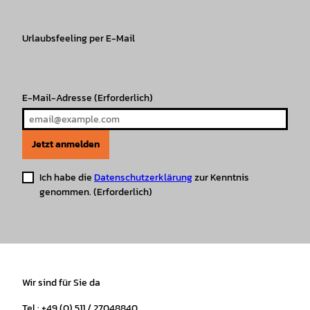
a
b
o
u
s
e
g
o
k
b
A
r
r
Urlaubsfeeling per E-Mail
o
e
p
e
a
k
p
s
m
t
E-Mail-Adresse
(Erforderlich)
Jetzt anmelden
Ich habe die
Datenschutzerklärung
zur Kenntnis
genommen.
(Erforderlich)
Wir sind für Sie da
Tel.: +49 (0) 511 / 27048840