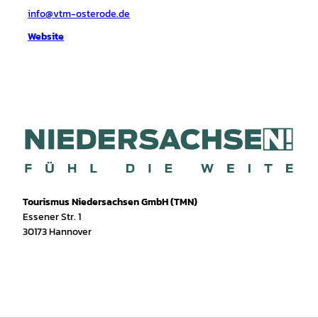
info@vtm-osterode.de
Website
Tourismus Niedersachsen GmbH (TMN)
Essener Str. 1
30173 Hannover
I
f
T
Y
W
P
n
a
i
o
h
i
s
c
k
u
a
n
t
e
T
T
t
t