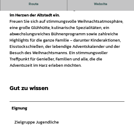
Der Weihnachtsmarkt Osterode 2026 lädt vom 25. November
Route
Website
bis 29. Dezember auf den festlich geschmückten Kornmarkt
im Herzen der Altstadt ein.
Freuen Sie sich auf stimmungsvolle Weihnachtsatmosphäre,
eine große Glühhütte, kulinarische Spezialitäten, ein
abwechslungsreiches Bühnenprogramm sowie zahlreiche
Highlights für die ganze Familie – darunter Kinderaktionen,
Eisstockschießen, der lebendige Adventskalender und der
Besuch des Weihnachtsmanns. Ein stimmungsvoller
Treffpunkt für Genießer, Familien und alle, die die
Adventszeit im Harz erleben möchten.
Gut zu wissen
Eignung
Zielgruppe Jugendliche