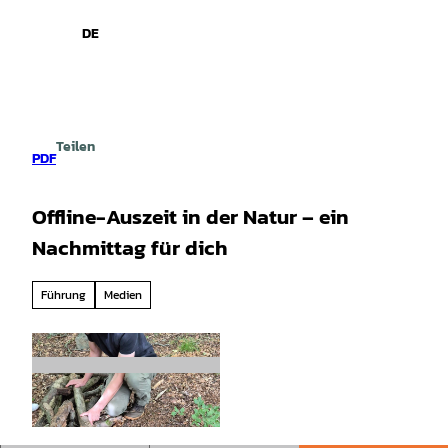
spiele
Z
u
DE
Leichte
Gebärdensprache
Suche
Menü
m
Sprache
I
n
h
a
Teilen
l
PDF
t
Offline-Auszeit in der Natur – ein
Nachmittag für dich
Führung
Medien
©
CC-BY