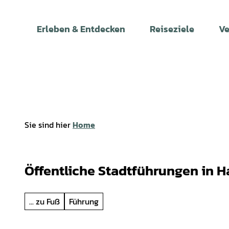
Z
u
Erleben & Entdecken
Reiseziele
Ve
m
I
n
h
a
l
t
Sie sind hier
Home
Öffentliche Stadtführungen in 
... zu Fuß
Führung