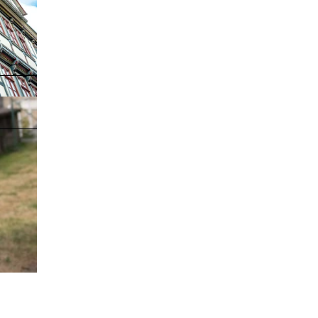
arketing Gmb
SITE |
CC-BY