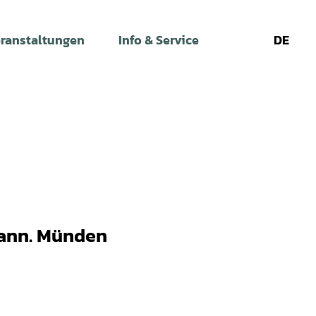
ranstaltungen
Info & Service
DE
Leichte
Gebärdens
Su
Sprache
Hann. Münden