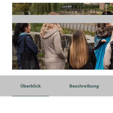
© Hann. Münden Marketing GmbH, Jules Stolzenhain |
CC-BY
Überblick
Beschreibung