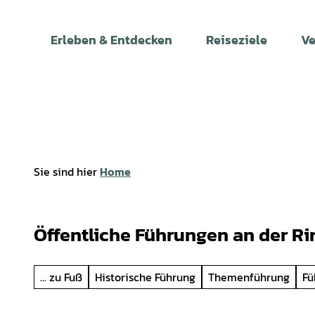
Z
u
Erleben & Entdecken
Reiseziele
Ve
m
I
n
h
a
l
t
Sie sind hier
Home
Öffentliche Führungen an der R
... zu Fuß
Historische Führung
Themenführung
Fü