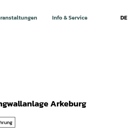
ranstaltungen
Info & Service
DE
Leichte
Gebärdens
Su
Sprache
ingwallanlage Arkeburg
hrung