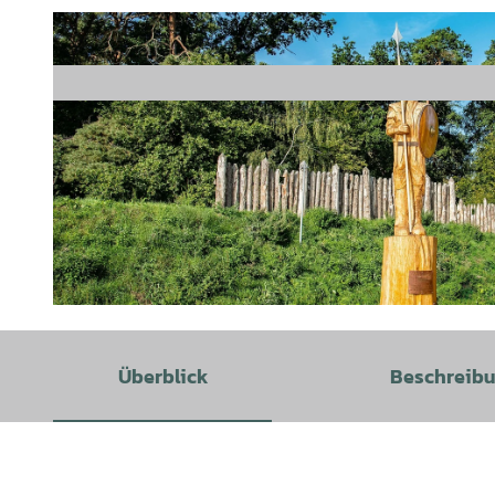
© Bitter & Co. Werbeagentur GmbH |
CC-BY
Überblick
Beschreib