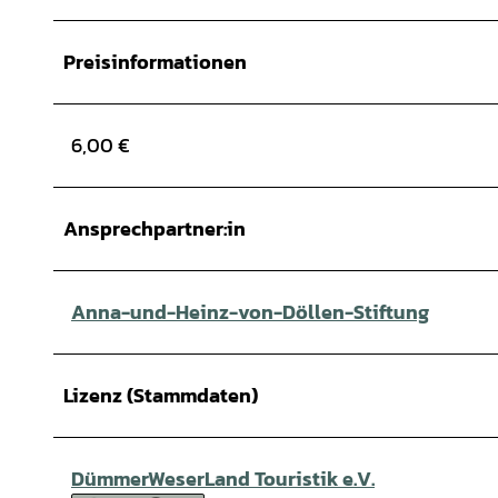
Preisinformationen
6,00 €
Ansprechpartner:in
Anna-und-Heinz-von-Döllen-Stiftung
Lizenz (Stammdaten)
DümmerWeserLand Touristik e.V.