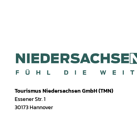
Tourismus Niedersachsen GmbH (TMN)
Essener Str. 1
30173 Hannover
I
f
T
Y
W
P
n
a
i
o
h
i