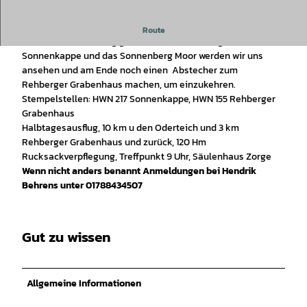
Geführte Wanderung mit einem zertifizierten Wanderführer
Route
Bei dieser Wanderung geht es am Ufer entlang. Auch die
Sonnenkappe und das Sonnenberg Moor werden wir uns
ansehen und am Ende noch einen Abstecher zum
Rehberger Grabenhaus machen, um einzukehren.
Stempelstellen: HWN 217 Sonnenkappe, HWN 155 Rehberger
Grabenhaus
Halbtagesausflug, 10 km u den Oderteich und 3 km
Rehberger Grabenhaus und zurück, 120 Hm
Rucksackverpflegung, Treffpunkt 9 Uhr, Säulenhaus Zorge
Wenn nicht anders benannt Anmeldungen bei Hendrik
Behrens unter 01788434507
Gut zu wissen
Allgemeine Informationen