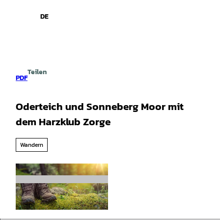
spiele
Z
u
DE
Leichte
Gebärdensprache
Suche
Menü
m
Sprache
I
n
h
a
Teilen
l
PDF
t
Oderteich und Sonneberg Moor mit
dem Harzklub Zorge
Wandern
©
CC-BY