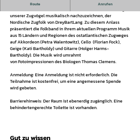
15 Jahre Nordischer Zugfolk mit DreyBartLang
Route
Anrufen
Vor 15 Jahren entstand aus der Idee, die weiten Wanderungen
unserer Zugvögel musikalisch nachzuzeichnen, der
Nordische Zugfolk von DreyBartLang. Zu diesem Anlass
präsentiert die Folkband in ihrem aktuellen Programm Musik
aus 15 Ländern und Regionen des ostatlantischen Zugweges
auf Akkordeon (Petra Walentowitz), Cello (Florian Fock),
Geige (Kati Bartholdy) und Gitarre (Holger Harms-
Bartholdy). Die Musik wird umrahmt
von Fotoimpressionen des Biologen Thomas Clemens.
Anmeldung: Eine Anmeldung ist nicht erforderlich. Die
Teilnahme ist kostenfrei, um eine angemessene Spende
wird gebeten.
Barrierehinweis: Der Raum ist ebenerdig zugänglich. Eine
behindertengerechte Toilette ist vorhanden.
Gut zu wissen