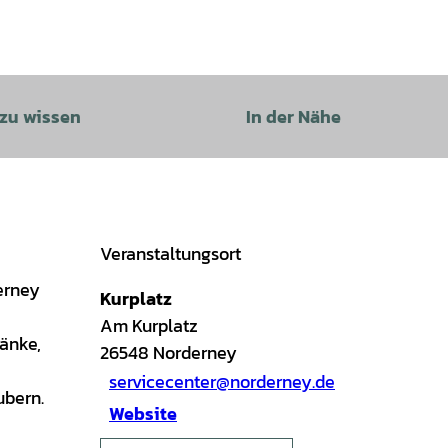
 zu wissen
In der Nähe
Veranstaltungsort
erney
Kurplatz
Am Kurplatz
ränke,
26548
Norderney
servicecenter@norderney.de
ubern.
Website