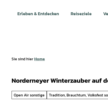
Z
u
Erleben & Entdecken
Reiseziele
Ve
m
I
n
h
a
l
t
Sie sind hier
Home
Norderneyer Winterzauber auf d
Open Air sonstige
Tradition, Brauchtum, Volksfest s