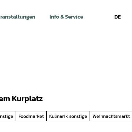
ranstaltungen
Info & Service
DE
Leichte
Gebärdens
Su
Sprache
em Kurplatz
onstige
Foodmarket
Kulinarik sonstige
Weihnachtsmarkt