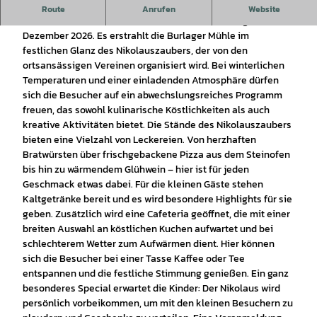
Nikolauszauber in der Mühle Burlage
Route
Anrufen
Website
Ein festliches Erlebnis für Groß und Klein in Burlage am 6.
Dezember 2026. Es erstrahlt die Burlager Mühle im
festlichen Glanz des Nikolauszaubers, der von den
ortsansässigen Vereinen organisiert wird. Bei winterlichen
Temperaturen und einer einladenden Atmosphäre dürfen
sich die Besucher auf ein abwechslungsreiches Programm
freuen, das sowohl kulinarische Köstlichkeiten als auch
kreative Aktivitäten bietet. Die Stände des Nikolauszaubers
bieten eine Vielzahl von Leckereien. Von herzhaften
Bratwürsten über frischgebackene Pizza aus dem Steinofen
bis hin zu wärmendem Glühwein – hier ist für jeden
Geschmack etwas dabei. Für die kleinen Gäste stehen
Kaltgetränke bereit und es wird besondere Highlights für sie
geben. Zusätzlich wird eine Cafeteria geöffnet, die mit einer
breiten Auswahl an köstlichen Kuchen aufwartet und bei
schlechterem Wetter zum Aufwärmen dient. Hier können
sich die Besucher bei einer Tasse Kaffee oder Tee
entspannen und die festliche Stimmung genießen. Ein ganz
besonderes Special erwartet die Kinder: Der Nikolaus wird
persönlich vorbeikommen, um mit den kleinen Besuchern zu