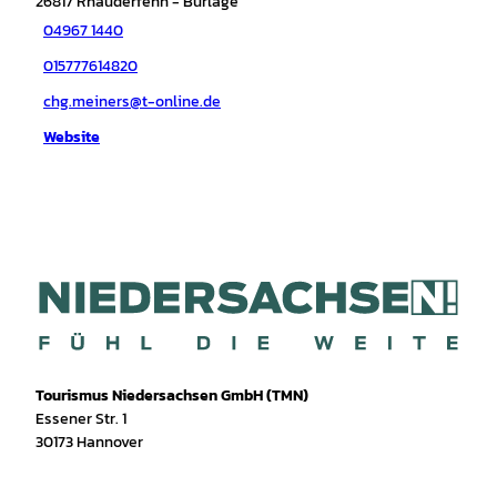
26817
Rhauderfehn
- Burlage
04967 1440
015777614820
chg.meiners@t-online.de
Website
Tourismus Niedersachsen GmbH (TMN)
Essener Str. 1
30173 Hannover