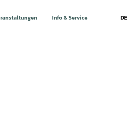
ranstaltungen
Info & Service
DE
Leichte
Gebärdens
Su
Sprache