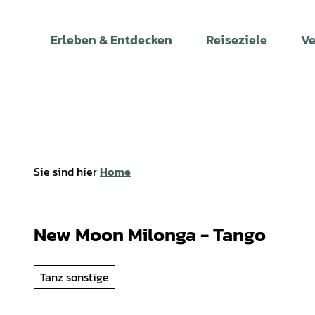
Z
u
Erleben & Entdecken
Reiseziele
Ve
m
I
n
h
a
l
t
Sie sind hier
Home
New Moon Milonga - Tango
Tanz sonstige