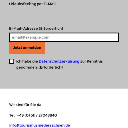
r
Urlaubsfeeling per E-Mail
o
e
p
e
a
k
p
s
m
t
E-Mail-Adresse
(Erforderlich)
Jetzt anmelden
Ich habe die
Datenschutzerklärung
zur Kenntnis
genommen.
(Erforderlich)
Wir sind für Sie da
Tel.: +49 (0) 511 / 27048840
info@tourismusniedersachsen.de