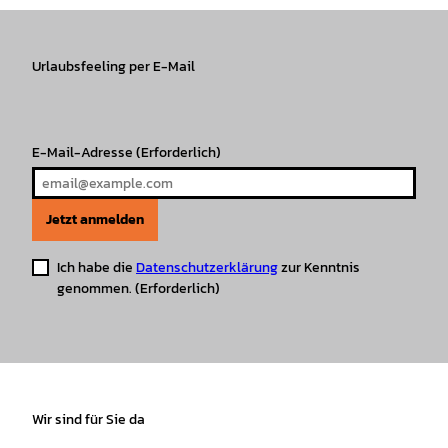
t
e
T
T
t
t
a
b
o
u
s
e
g
o
k
b
A
r
r
Urlaubsfeeling per E-Mail
o
e
p
e
a
k
p
s
m
t
E-Mail-Adresse
(Erforderlich)
Jetzt anmelden
Ich habe die
Datenschutzerklärung
zur Kenntnis
genommen.
(Erforderlich)
Wir sind für Sie da