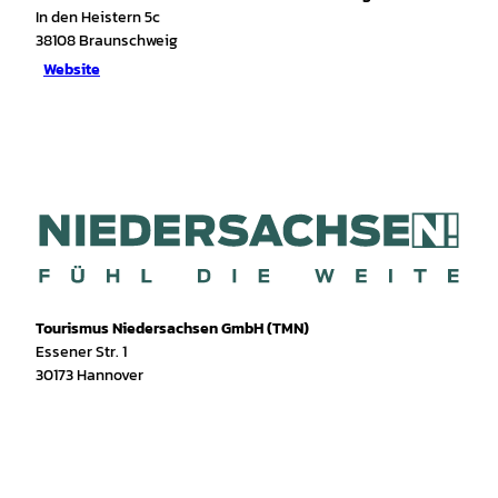
In den Heistern 5c
38108
Braunschweig
Website
Tourismus Niedersachsen GmbH (TMN)
Essener Str. 1
30173 Hannover
I
f
T
Y
W
P
n
a
i
o
h
i
s
c
k
u
a
n