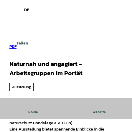
spiele
Z
u
DE
Leichte
Gebärdensprache
Suche
Menü
m
Sprache
I
n
h
a
Teilen
l
PDF
t
Naturnah und engagiert -
Arbeitsgruppen im Portät
Ausstellung
Naturnah und engagiert – Arbeitsgruppen des FUN im Porträt
Route
Website
Einblicke in die Arbeitsgruppen des Förderkreis Umwelt- und
Naturschutz Hondelage e.V. (FUN)
Eine Ausstellung bietet spannende Einblicke in die