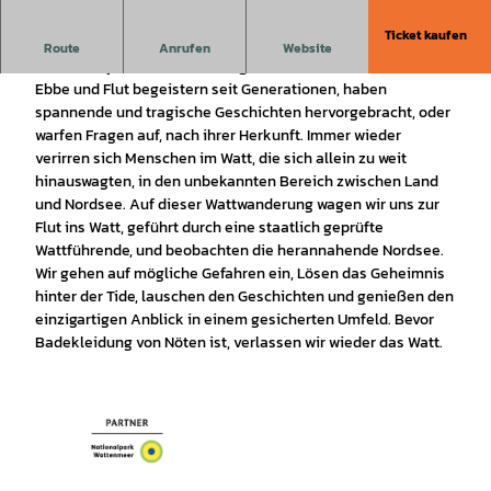
Ticket kaufen
Du bist im Watt und die Flut kommt? Auf dieser Tour könnt
Route
Anrufen
Website
ihr diese spannende Erfahrung machen.
Ebbe und Flut begeistern seit Generationen, haben
spannende und tragische Geschichten hervorgebracht, oder
warfen Fragen auf, nach ihrer Herkunft. Immer wieder
verirren sich Menschen im Watt, die sich allein zu weit
hinauswagten, in den unbekannten Bereich zwischen Land
und Nordsee. Auf dieser Wattwanderung wagen wir uns zur
Flut ins Watt, geführt durch eine staatlich geprüfte
Wattführende, und beobachten die herannahende Nordsee.
Wir gehen auf mögliche Gefahren ein, Lösen das Geheimnis
hinter der Tide, lauschen den Geschichten und genießen den
einzigartigen Anblick in einem gesicherten Umfeld. Bevor
Badekleidung von Nöten ist, verlassen wir wieder das Watt.