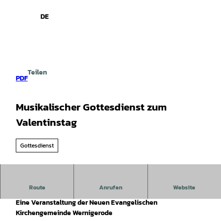
spiele
Z
u
DE
Leichte
Gebärdensprache
Suche
Menü
m
Sprache
I
n
h
a
Teilen
l
PDF
t
Musikalischer Gottesdienst zum
Valentinstag
Gottesdienst
Route
Anrufen
Website
Eintritt frei!
Eine Veranstaltung der Neuen Evangelischen
Kirchengemeinde Wernigerode