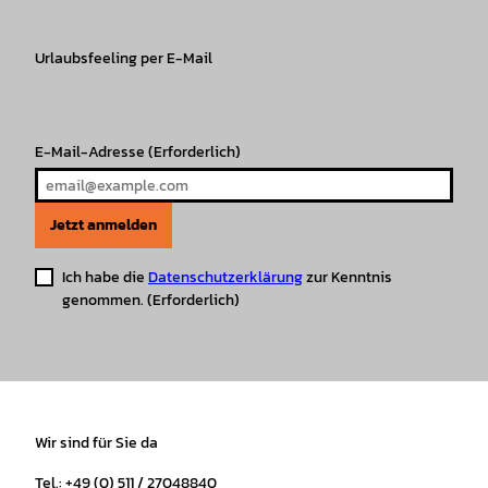
a
b
o
u
s
e
g
o
k
b
A
r
r
Urlaubsfeeling per E-Mail
o
e
p
e
a
k
p
s
m
t
E-Mail-Adresse
(Erforderlich)
Jetzt anmelden
Ich habe die
Datenschutzerklärung
zur Kenntnis
genommen.
(Erforderlich)
Wir sind für Sie da
Tel.: +49 (0) 511 / 27048840