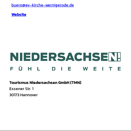
buero@ev-kirche-wernigerode.de
Website
Tourismus Niedersachsen GmbH (TMN)
Essener Str. 1
30173 Hannover
I
f
T
Y
W
P
n
a
i
o
h
i
s
c
k
u
a
n
t
e
T
T
t
t