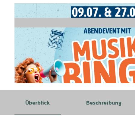
© AG EMS | KI-optimiert |
CC-BY-SA
Überblick
Beschreibung