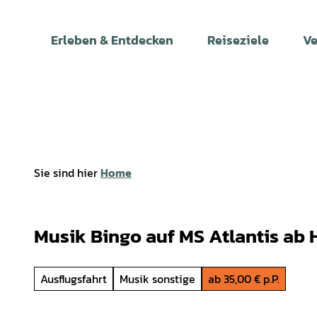
Z
u
Erleben & Entdecken
Reiseziele
Ve
m
I
n
h
a
l
t
Sie sind hier
Home
Musik Bingo auf MS Atlantis ab 
Ausflugsfahrt
Musik sonstige
ab 35,00 € p.P.