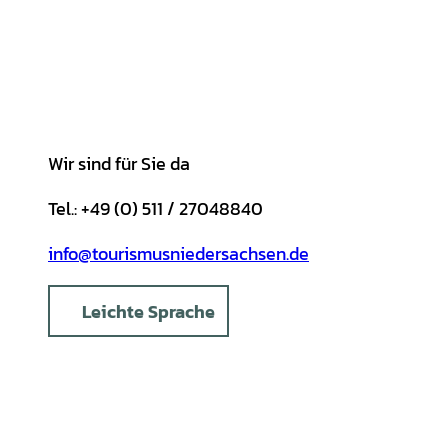
g
o
k
b
A
r
r
o
e
p
e
a
k
p
s
m
t
Wir sind für Sie da
Tel.: +49 (0) 511 / 27048840
info@tourismusniedersachsen.de
Leichte Sprache