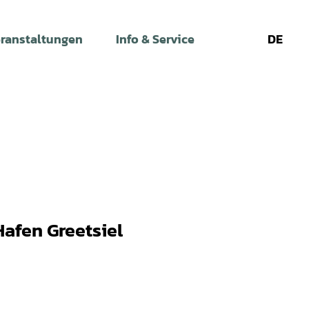
ranstaltungen
Info & Service
DE
Leichte
Gebärdens
Su
Sprache
Hafen Greetsiel