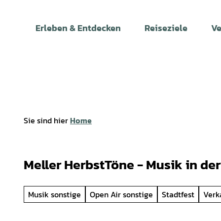
Z
u
Erleben & Entdecken
Reiseziele
Ve
m
I
n
h
a
l
t
Sie sind hier
Home
Meller HerbstTöne - Musik in der
Musik sonstige
Open Air sonstige
Stadtfest
Verk