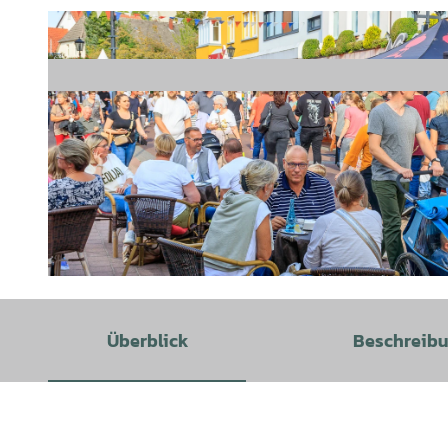
© Birgit Brueggemann |
CC-BY-SA
Überblick
Beschreib