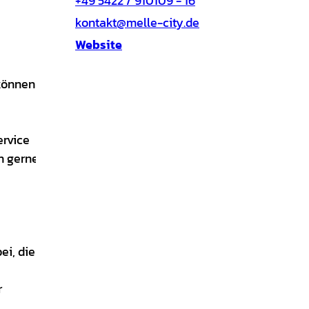
+49 5422 / 910109 - 16
kontakt@melle-city.de
Website
 können
ervice
n gerne,
ei, die
r