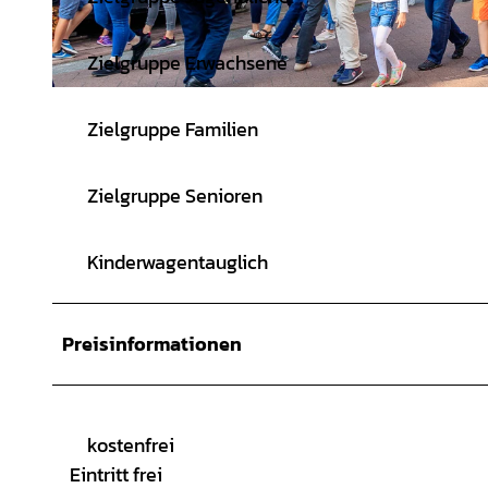
Zielgruppe Erwachsene
© Birgit Brueggemann |
CC-BY-SA
Zielgruppe Familien
Zielgruppe Senioren
Kinderwagentauglich
Preisinformationen
kostenfrei
Eintritt frei