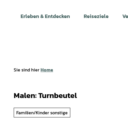
Z
u
Erleben & Entdecken
Reiseziele
Ve
m
I
n
h
a
l
t
Sie sind hier
Home
Malen: Turnbeutel
Familien/Kinder sonstige