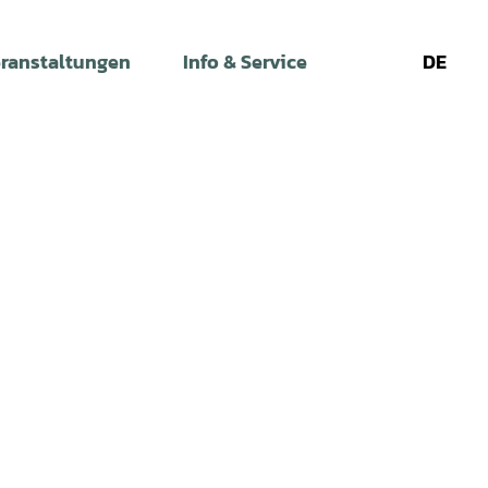
ranstaltungen
Info & Service
DE
Leichte
Gebärdens
Su
Sprache