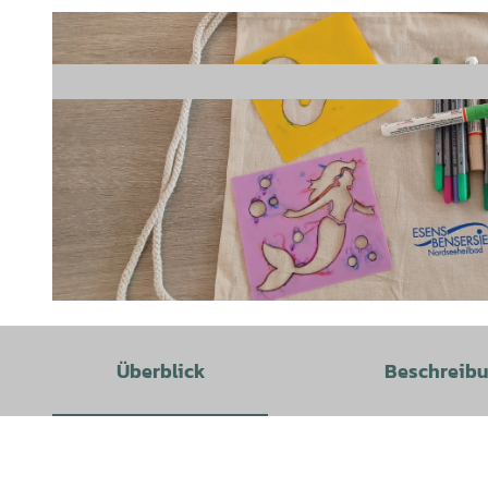
©
CC-BY-SA
Überblick
Beschreib