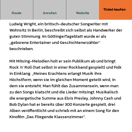
Ticket kaufen
Ludwig Wright bei DenkmalKunst - KunstDenkmal in Hann.
Route
Anrufen
Website
Münden
Ludwig Wright, ein britisch-deutscher Songwriter mit
Wohnsitz in Berlin, beschreibt sich selbst als Handwerker der
guten Stimmung. Im GöttingerTageblatt wurde er als
„geborene Entertainer und Geschichtenerzähler“
beschrieben.
Mit Mitsing-Melodien holt er sein Publikum ab und bringt
Rock ’n’ Roll (hat selbst in einer Rockband gespielt) und Folk
in Einklang. „Meines Erachtens erlangt Musik ihre
Höchstform, wenn sie im gleichen Moment geteilt wird, in
dem sie entsteht. Man fühlt das Zusammensein, wenn man
zu den Songs klatscht und die Lieder mitsingt. Musikalisch
die energetische Summe aus Elvis Presley, Johnny Cash und
Bob Dylan hat er bereits über 300 Konzerte gespielt, drei
Alben veröffentlicht und schrieb mit an einem Song für den
Kinofilm „Das Fliegende Klassenzimmer“.