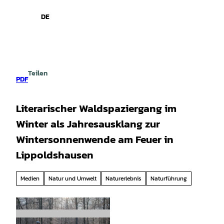
spiele
Z
u
DE
Leichte
Gebärdensprache
Suche
Menü
m
Sprache
I
n
h
a
Teilen
l
PDF
t
Literarischer Waldspaziergang im
Winter als Jahresausklang zur
Wintersonnenwende am Feuer in
Lippoldshausen
Medien
Natur und Umwelt
Naturerlebnis
Naturführung