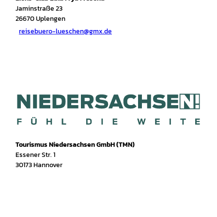
Jaminstraße 23
26670
Uplengen
reisebuero-lueschen@gmx.de
Tourismus Niedersachsen GmbH (TMN)
Essener Str. 1
30173 Hannover
I
f
T
Y
W
P
n
a
i
o
h
i
s
c
k
u
a
n