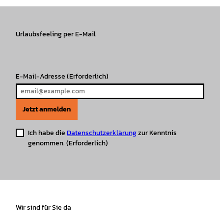
t
e
T
T
t
t
a
b
o
u
s
e
g
o
k
b
A
r
r
Urlaubsfeeling per E-Mail
o
e
p
e
a
k
p
s
m
t
E-Mail-Adresse
(Erforderlich)
Jetzt anmelden
Ich habe die
Datenschutzerklärung
zur Kenntnis
genommen.
(Erforderlich)
Wir sind für Sie da