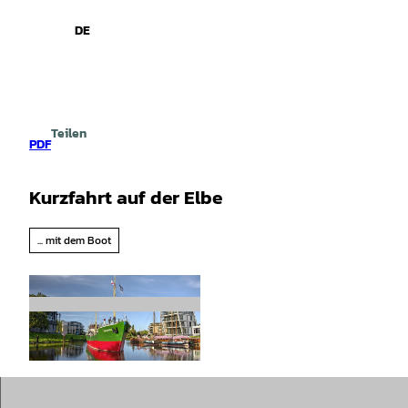
spiele
Z
u
DE
Leichte
Gebärdensprache
Suche
Menü
m
Sprache
I
n
h
a
Teilen
l
PDF
t
Kurzfahrt auf der Elbe
... mit dem Boot
© Matthias Freund |
CC0