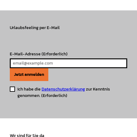
s
c
k
u
a
n
t
e
T
T
t
t
a
b
o
u
s
e
g
o
k
b
A
r
r
Urlaubsfeeling per E-Mail
o
e
p
e
a
k
p
s
m
t
E-Mail-Adresse
(Erforderlich)
Jetzt anmelden
Ich habe die
Datenschutzerklärung
zur Kenntnis
genommen.
(Erforderlich)
Wir sind für Sie da