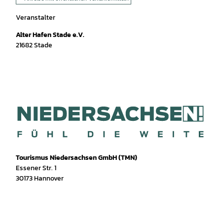
Veranstalter
Alter Hafen Stade e.V.
21682
Stade
Tourismus Niedersachsen GmbH (TMN)
Essener Str. 1
30173 Hannover
I
f
T
Y
W
P
n
a
i
o
h
i