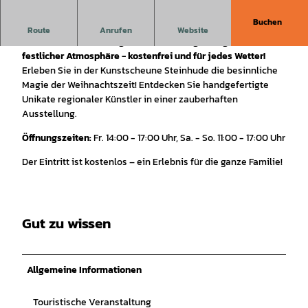
Buchen
Erlebe in der Kunstscheune Steinhude eine zauberhafte
Route
Anrufen
Website
Weihnachtsausstellung. Entdecke handgefertigte Unikate in
festlicher Atmosphäre - kostenfrei und für jedes Wetter!
Erleben Sie in der Kunstscheune Steinhude die besinnliche
Magie der Weihnachtszeit! Entdecken Sie handgefertigte
Unikate regionaler Künstler in einer zauberhaften
Ausstellung.
Öffnungszeiten:
Fr. 14:00 - 17:00 Uhr, Sa. - So. 11:00 - 17:00 Uhr
Der Eintritt ist kostenlos – ein Erlebnis für die ganze Familie!
Gut zu wissen
Allgemeine Informationen
Touristische Veranstaltung