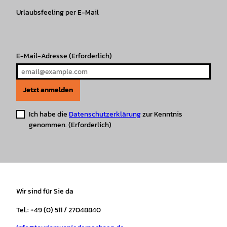
g
o
k
b
A
r
r
Urlaubsfeeling per E-Mail
o
e
p
e
a
k
p
s
m
t
E-Mail-Adresse
(Erforderlich)
Jetzt anmelden
Ich habe die
Datenschutzerklärung
zur Kenntnis
genommen.
(Erforderlich)
Wir sind für Sie da
Tel.: +49 (0) 511 / 27048840