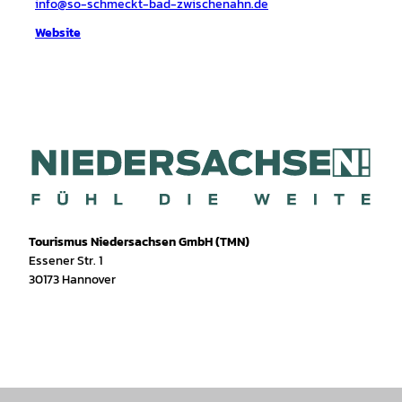
info@so-schmeckt-bad-zwischenahn.de
Website
Tourismus Niedersachsen GmbH (TMN)
Essener Str. 1
30173 Hannover
I
f
T
Y
W
P
n
a
i
o
h
i
s
c
k
u
a
n
t
e
T
T
t
t
a
b
o
u
s
e