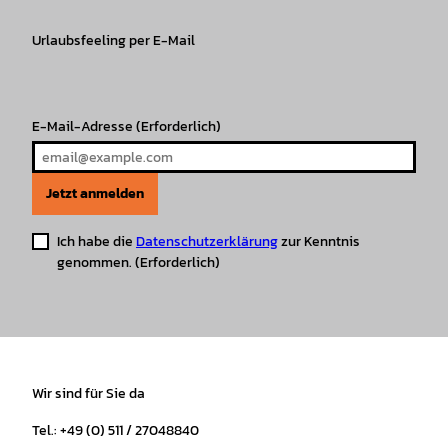
g
o
k
b
A
r
r
Urlaubsfeeling per E-Mail
o
e
p
e
a
k
p
s
m
t
E-Mail-Adresse
(Erforderlich)
Jetzt anmelden
Ich habe die
Datenschutzerklärung
zur Kenntnis
genommen.
(Erforderlich)
Wir sind für Sie da
Tel.: +49 (0) 511 / 27048840