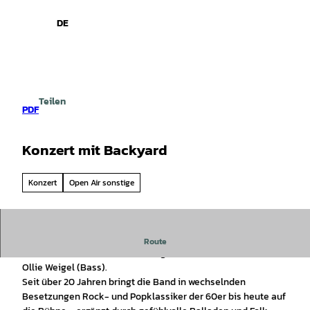
spiele
Z
u
DE
Leichte
Gebärdensprache
Suche
Menü
m
Sprache
I
n
h
a
Teilen
l
PDF
t
Konzert mit Backyard
Konzert
Open Air sonstige
Backyard – das sind Evy Wagener (Gesang & Keyboards),
Route
Werner Jansen (Gitarre & Gesang), Uli Frenz (Drums) und
Ollie Weigel (Bass).
Seit über 20 Jahren bringt die Band in wechselnden
Besetzungen Rock- und Popklassiker der 60er bis heute auf