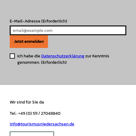
a
k
p
s
m
t
E-Mail-Adresse
(Erforderlich)
Jetzt anmelden
Ich habe die
Datenschutzerklärung
zur Kenntnis
genommen.
(Erforderlich)
Wir sind für Sie da
Tel.: +49 (0) 511 / 27048840
info@tourismusniedersachsen.de