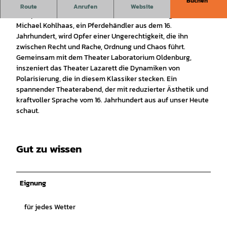
Buchen
Nach der historischen Novelle von Heinrich von Kleist
Route
Anrufen
Website
Was passiert, wenn Ohnmacht zu Radikalisierung führt?
Michael Kohlhaas, ein Pferdehändler aus dem 16.
Jahrhundert, wird Opfer einer Ungerechtigkeit, die ihn
zwischen Recht und Rache, Ordnung und Chaos führt.
Gemeinsam mit dem Theater Laboratorium Oldenburg,
inszeniert das Theater Lazarett die Dynamiken von
Polarisierung, die in diesem Klassiker stecken. Ein
spannender Theaterabend, der mit reduzierter Ästhetik und
kraftvoller Sprache vom 16. Jahrhundert aus auf unser Heute
schaut.
Gut zu wissen
Eignung
für jedes Wetter