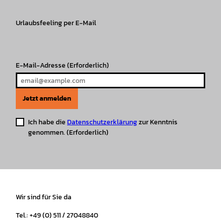
a
b
o
u
s
e
g
o
k
b
A
r
r
Urlaubsfeeling per E-Mail
o
e
p
e
a
k
p
s
m
t
E-Mail-Adresse
(Erforderlich)
Jetzt anmelden
Ich habe die
Datenschutzerklärung
zur Kenntnis
genommen.
(Erforderlich)
Wir sind für Sie da
Tel.: +49 (0) 511 / 27048840