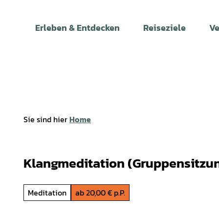
Z
u
Erleben & Entdecken
Reiseziele
Ve
m
I
n
h
a
l
t
Sie sind hier
Home
Klangmeditation (Gruppensitzu
Meditation
ab 20,00 € p.P.