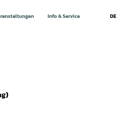
ranstaltungen
Info & Service
DE
Leichte
Gebärdens
Su
Sprache
ng)